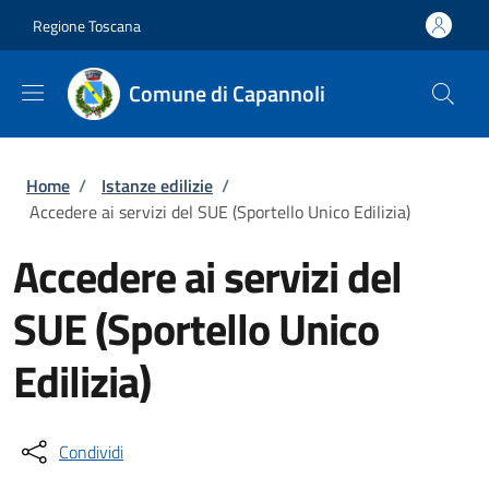
Salta al contenuto principale
Skip to footer content
Regione Toscana
Comune di Capannoli
Briciole di pane
Home
/
Istanze edilizie
/
Accedere ai servizi del SUE (Sportello Unico Edilizia)
Accedere ai servizi del
SUE (Sportello Unico
Edilizia)
Condividi