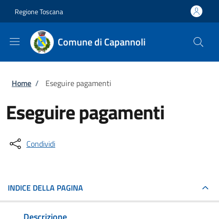
Salta al contenuto principale
Skip to footer content
Regione Toscana
Comune di Capannoli
Briciole di pane
Home
/
Eseguire pagamenti
Eseguire pagamenti
Condividi
INDICE DELLA PAGINA
Descrizione