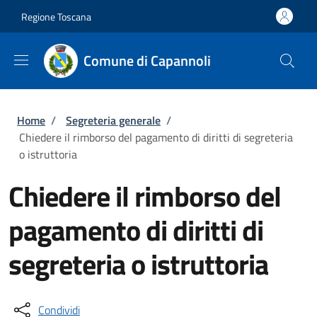
Salta al contenuto principale
Skip to footer content
Regione Toscana
Comune di Capannoli
Briciole di pane
Home
/
Segreteria generale
/
Chiedere il rimborso del pagamento di diritti di segreteria
o istruttoria
Chiedere il rimborso del
pagamento di diritti di
segreteria o istruttoria
Condividi