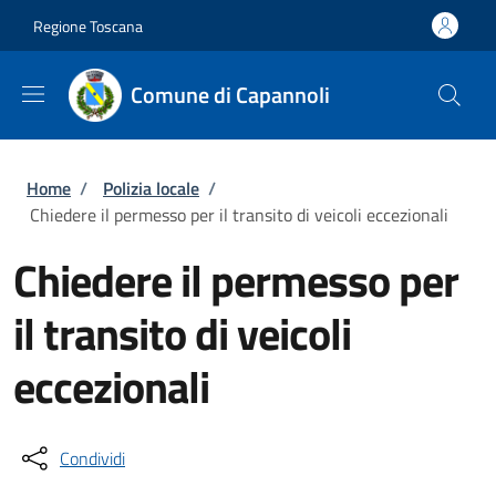
Salta al contenuto principale
Skip to footer content
Regione Toscana
Comune di Capannoli
Briciole di pane
Home
/
Polizia locale
/
Chiedere il permesso per il transito di veicoli eccezionali
Chiedere il permesso per
il transito di veicoli
eccezionali
Condividi