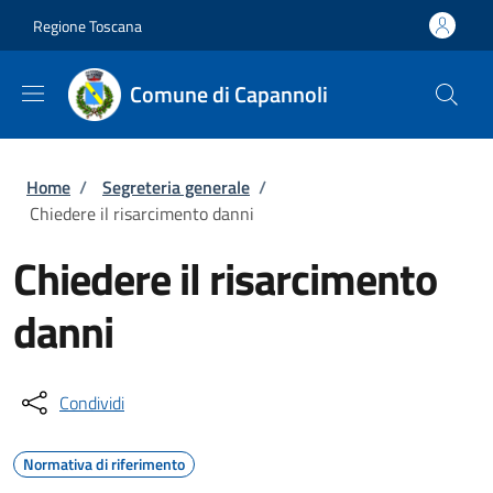
Salta al contenuto principale
Skip to footer content
Regione Toscana
Comune di Capannoli
Briciole di pane
Home
/
Segreteria generale
/
Chiedere il risarcimento danni
Chiedere il risarcimento
danni
Condividi
Normativa di riferimento