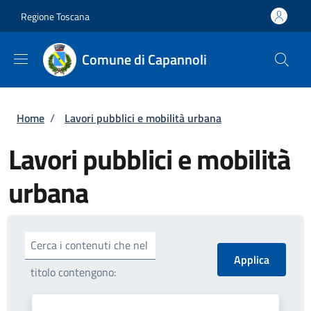
Salta al contenuto principale
Skip to footer content
Regione Toscana
Comune di Capannoli
Briciole di pane
Home
/
Lavori pubblici e mobilità urbana
Lavori pubblici e mobilità
urbana
Cerca i contenuti che nel
titolo contengono: