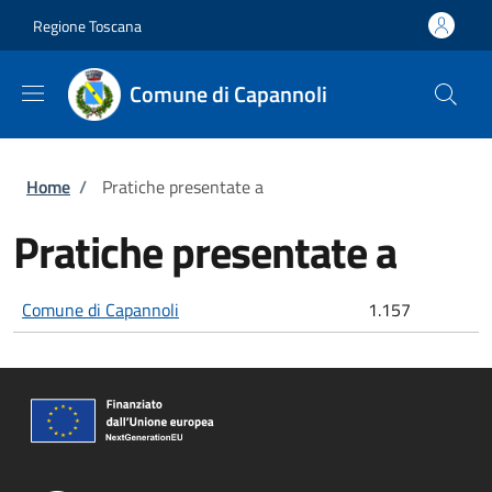
Salta al contenuto principale
Skip to footer content
Regione Toscana
Comune di Capannoli
Briciole di pane
Home
/
Pratiche presentate a
Pratiche presentate a
Comune di Capannoli
1.157