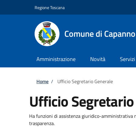
Salta al contenuto principale
Skip to footer content
Regione Toscana
Comune di Capannol
Amministrazione
Novità
Servizi
Briciole di pane
Home
/
Ufficio Segretario Generale
Ufficio Segretari
Ha funzioni di assistenza giuridico-amministrativa n
trasparenza.