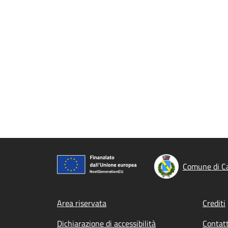
Comune di C
Footer menu
Area riservata
Crediti
Dichiarazione di accessibilità
Contatt