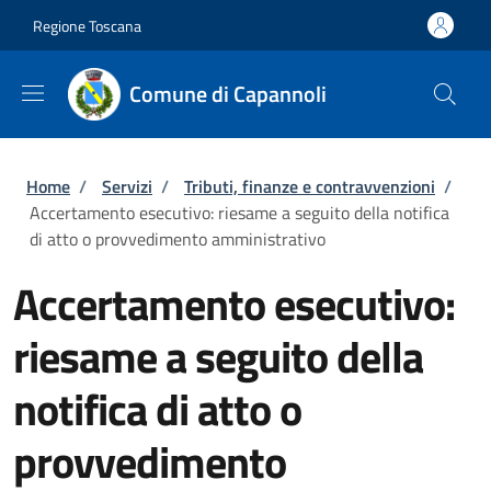
Salta al contenuto principale
Skip to footer content
Regione Toscana
Comune di Capannoli
Briciole di pane
Home
/
Servizi
/
Tributi, finanze e contravvenzioni
/
Accertamento esecutivo: riesame a seguito della notifica
di atto o provvedimento amministrativo
Accertamento esecutivo:
riesame a seguito della
notifica di atto o
provvedimento