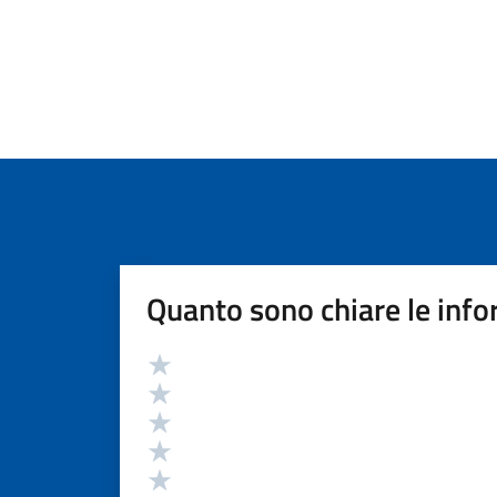
Quanto sono chiare le info
Valutazione
Valuta 5 stelle su 5
Valuta 4 stelle su 5
Valuta 3 stelle su 5
Valuta 2 stelle su 5
Valuta 1 stelle su 5