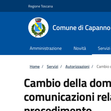
Salta al contenuto principale
Skip to footer content
Regione Toscana
Comune di Capannol
Amministrazione
Novità
Servizi
Briciole di pane
Home
/
Servizi
/
Autorizzazioni
/
Cambio d
Cambio della domi
comunicazioni rel
procedimento