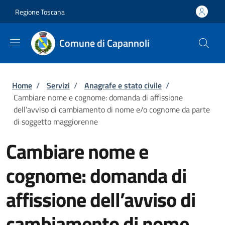
Salta al contenuto principale
Skip to footer content
Regione Toscana
Comune di Capannoli
Briciole di pane
Home
/
Servizi
/
Anagrafe e stato civile
/
Cambiare nome e cognome: domanda di affissione
dell’avviso di cambiamento di nome e/o cognome da parte
di soggetto maggiorenne
Cambiare nome e
cognome: domanda di
affissione dell’avviso di
cambiamento di nome