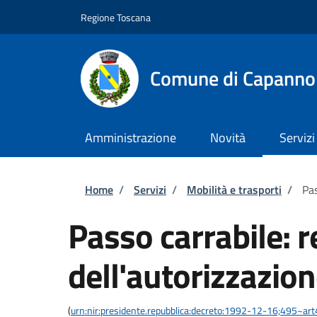
Salta al contenuto principale
Skip to footer content
Regione Toscana
Comune di Capannol
Amministrazione
Novità
Servizi
Briciole di pane
Home
/
Servizi
/
Mobilità e trasporti
/
Pas
Passo carrabile: 
dell'autorizzazio
(
urn:nir:presidente.repubblica:decreto:1992-12-16;495~ar