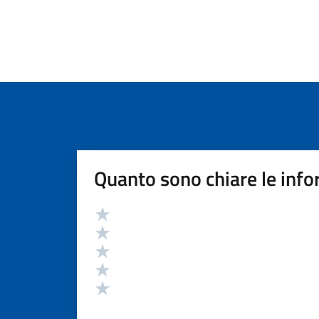
Quanto sono chiare le info
Valutazione
Valuta 5 stelle su 5
Valuta 4 stelle su 5
Valuta 3 stelle su 5
Valuta 2 stelle su 5
Valuta 1 stelle su 5