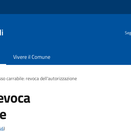
i
Seg
Vivere il Comune
so carrabile: revoca dell'autorizzazione
revoca
ne
t46
)