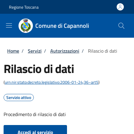
Salta al contenuto principale
Skip to footer content
Regione Toscana
Comune di Capannoli
Briciole di pane
Home
/
Servizi
/
Autorizzazioni
/
Rilascio di dati
Rilascio di dati
(
urn:nir:stato:decreto.legislativo:2006-01-24;36~art5
)
Servizio attivo
Procedimento di rilascio di dati
Accedi al servizio